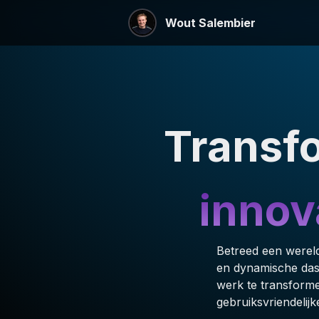
Wout Salembier
Transf
innova
Betreed een wereld 
en dynamische das
werk te transform
gebruiksvriendelij