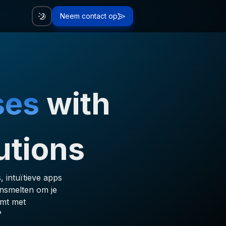
Neem contact op
ses
with
utions
, intuïtieve apps
ensmelten om je
omt met
?