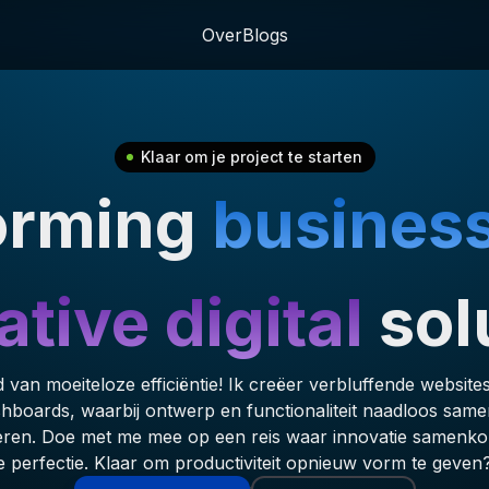
Over
Blogs
Klaar om je project te starten
orming
busines
tive digital
sol
van moeiteloze efficiëntie! Ik creëer verbluffende websites
hboards, waarbij ontwerp en functionaliteit naadloos sam
eren. Doe met me mee op een reis waar innovatie samenk
ke perfectie. Klaar om productiviteit opnieuw vorm te geven