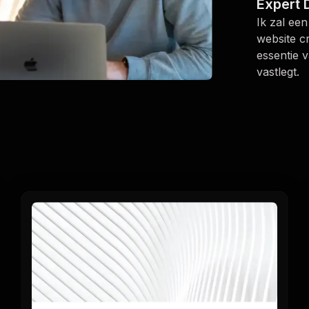
Expert 
Ik zal ee
website c
essentie 
vastlegt.