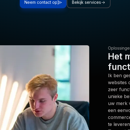
Neem contact op
Bekijk services
Oplossinge
Het 
funct
Ik ben ge
websites d
zeer func
unieke be
uw merk v
een eenvo
commerce 
te leveren