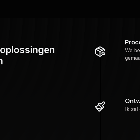
Proc
 oplossingen
We be
gemaak
n
Ontw
Ik zal