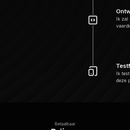
Ontw
Ik zal
vaardi
Test
Ik tes
deze p
Betaalbaar